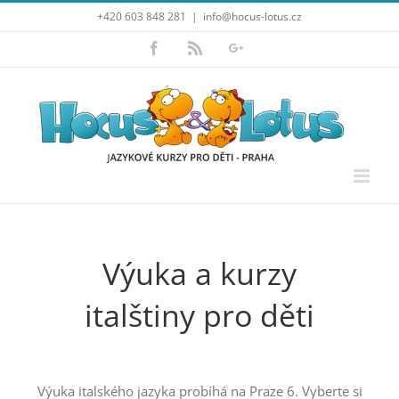
Přeskočit
+420 603 848 281
|
info@hocus-lotus.cz
na
obsah
Facebook
Rss
Google+
Výuka a kurzy
italštiny pro děti
Výuka italského jazyka probíhá na Praze 6. Vyberte si