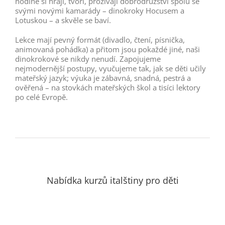
hodině si hrají, tvoří, prožívají dobrodružství spolu se
svými novými kamarády – dinokroky Hocusem a
Lotuskou – a skvěle se baví.
Lekce mají pevný formát (divadlo, čtení, písnička,
animovaná pohádka) a přitom jsou pokaždé jiné, naši
dinokrokové se nikdy nenudí. Zapojujeme
nejmodernější postupy, vyučujeme tak, jak se děti učily
mateřský jazyk; výuka je zábavná, snadná, pestrá a
ověřená – na stovkách mateřských škol a tisíci lektory
po celé Evropě.
Nabídka kurzů italštiny pro děti