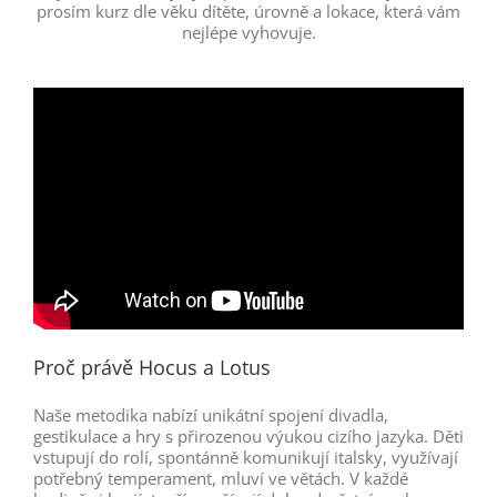
prosím kurz dle věku dítěte, úrovně a lokace, která vám
nejlépe vyhovuje.
Proč právě Hocus a Lotus
Naše metodika nabízí unikátní spojení divadla,
gestikulace a hry s přirozenou výukou cizího jazyka. Děti
vstupují do rolí, spontánně komunikují italsky, využívají
potřebný temperament, mluví ve větách. V každé